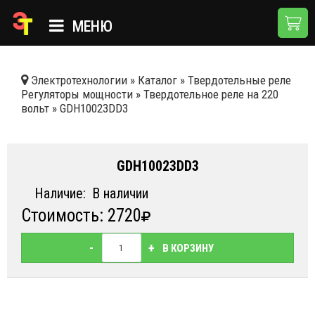
МЕНЮ
ГЛАВНАЯ
Электротехнологии
»
Каталог
»
Твердотельные реле
Регуляторы мощности
»
Твердотельное реле на 220
КАТАЛОГ
вольт
»
GDH10023DD3
О КОМПАНИИ
ПРИМЕНЕНИЯ
GDH10023DD3
НОВОСТИ
Наличие:
В наличии
Стоимость: 2720
ДОСТАВКА И ОПЛАТА
КОНТАКТЫ
-
+
В КОРЗИНУ