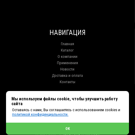
НАВИГАЦИЯ
Главная
Каталог
О компании
Применения
Новости
Доставка и оплата
Контакты
КОНТАКТЫ
Мы используем файлы cookie, чтобы улучшить работу
сайта
г. Иркутск ул. Клары Цеткин, 16, офис 15
Оставаясь с нами, Вы соглашаетесь с использованием cookies и
+7 (914) 010-76-83, 8 (3952) 93-27-93 - Отдел продаж
политикой конфиденциальности.
+7 (950) 075-85-99 - Техническая поддержка
info@et38.ru - Общая почта
et1@et38.ru - Отдел продаж
OK
et2@et38.ru - Отдел продаж
et3@et38.ru - Техническая поддержка