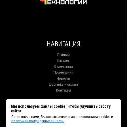
НАВИГАЦИЯ
Главная
Каталог
О компании
Применения
Новости
Доставка и оплата
Контакты
КОНТАКТЫ
Мы используем файлы cookie, чтобы улучшить работу
сайта
г. Иркутск ул. Клары Цеткин, 16, офис 15
Оставаясь с нами, Вы соглашаетесь с использованием cookies и
+7 (914) 010-76-83, 8 (3952) 93-27-93 - Отдел продаж
политикой конфиденциальности.
+7 (950) 075-85-99 - Техническая поддержка
info@et38.ru - Общая почта