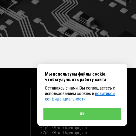
Мы используем файлы cookie,
чтобы улучшить работу сайта
Оставаясь с нами, Вы соглашаетесь с
КОНТАКТЫ
использованием cookies и
политикой
конфиденциальности.
г. Иркутск ул. Клары Цеткин, 16, офис 15
+7 (914) 010-76-83, 8 (3952) 93-27-93 - Отдел
продаж
OK
+7 (950) 075-85-99 - Техническая поддержка
info@et38.ru - Общая почта
et1@et38.ru - Отдел продаж
et2@et38.ru - Отдел продаж