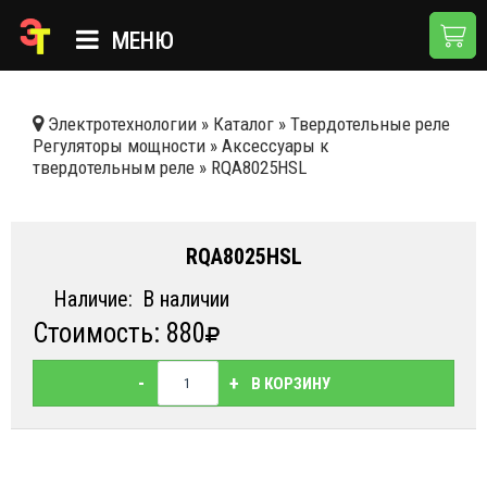
МЕНЮ
ГЛАВНАЯ
Электротехнологии
»
Каталог
»
Твердотельные реле
Регуляторы мощности
»
Аксессуары к
КАТАЛОГ
твердотельным реле
»
RQA8025HSL
О КОМПАНИИ
ПРИМЕНЕНИЯ
RQA8025HSL
НОВОСТИ
Наличие:
В наличии
Стоимость: 880
ДОСТАВКА И ОПЛАТА
КОНТАКТЫ
-
+
В КОРЗИНУ