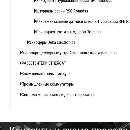
Энкодеры штурвальные серии RHC Roundss
Штурвалы серии RSG Roundss
Инкрементальные датчики sin/cos 1 Vpp серии REN R
Принадлежности энкодеров Roundss
Энкодеры Delta Electronics
Микропроцессорные устройства защиты и управления
РАЗВЕТВИТЕЛИ ETHERCAT
Коммуникационные модули
Промышленные коммутаторы
Системы мониторинга и диспетчеризации