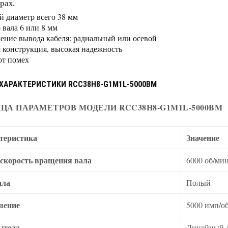
рах.
 диаметр всего 38 мм
 вала 6 или 8 мм
ение вывода кабеля: радиальный или осевой
 конструкция, высокая надежность
от помех
ХАРАКТЕРИСТИКИ RCC38H8-G1M1L-5000BM
ЦА ПАРАМЕТРОВ МОДЕЛИ RCC38H8-G1M1L-5000BM
теристика
Значение
 скорость вращения вала
6000 об/ми
ала
Полый
шение
5000 имп/о
ыхода
Линейный д