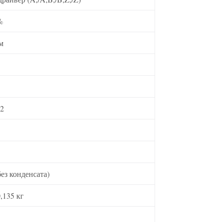
%
м
м2
ез конденсата)
,135 кг