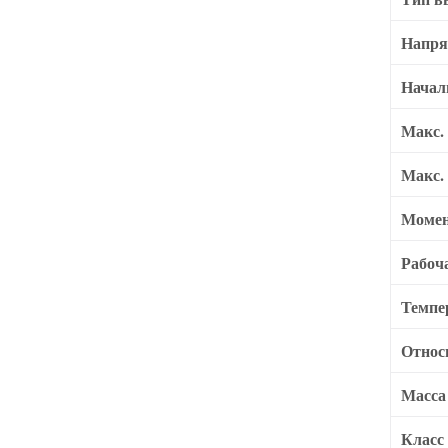
Напря
Начал
Макс.
Макс. 
Момен
Рабоч
Темпе
Относ
Масса
Класс