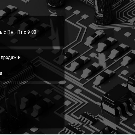
с Пн - Пт с 9-00
л продаж и
а