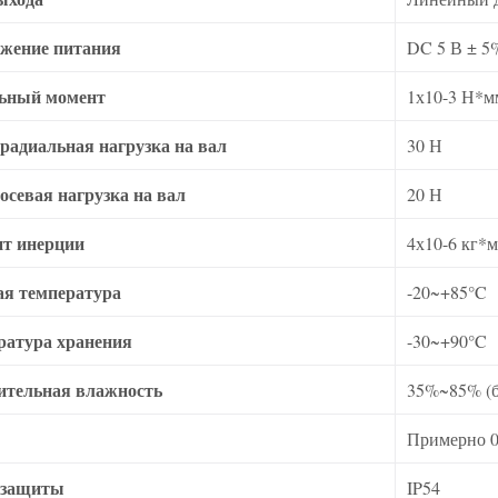
жение питания
DC 5 В ± 5
ьный момент
1х10-3 Н*м
 радиальная нагрузка на вал
30 Н
осевая нагрузка на вал
20 Н
т инерции
4х10-6 кг*
ая температура
-20~+85°C
ратура хранения
-30~+90°C
ительная влажность
35%~85% (б
Примерно 0
 защиты
IP54