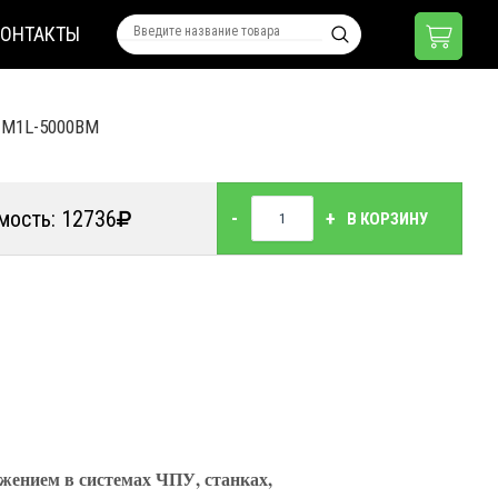
КОНТАКТЫ
1M1L-5000BM
мость: 12736
-
+
В КОРЗИНУ
жением в системах ЧПУ, станках,