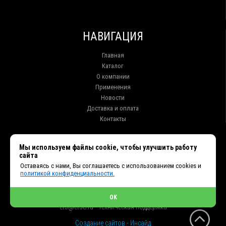
НАВИГАЦИЯ
Главная
Каталог
О компании
Применения
Новости
Доставка и оплата
Контакты
КОНТАКТЫ
Мы используем файлы cookie, чтобы улучшить работу
сайта
г. Иркутск ул. Клары Цеткин, 16, офис 15
Оставаясь с нами, Вы соглашаетесь с использованием cookies и
+7 (914) 010-76-83, 8 (3952) 93-27-93 - Отдел продаж
политикой конфиденциальности.
+7 (950) 075-85-99 - Техническая поддержка
info@et38.ru - Общая почта
et1@et38.ru - Отдел продаж
OK
et2@et38.ru - Отдел продаж
et3@et38.ru - Техническая поддержка
Создание сайтов - Инсайд