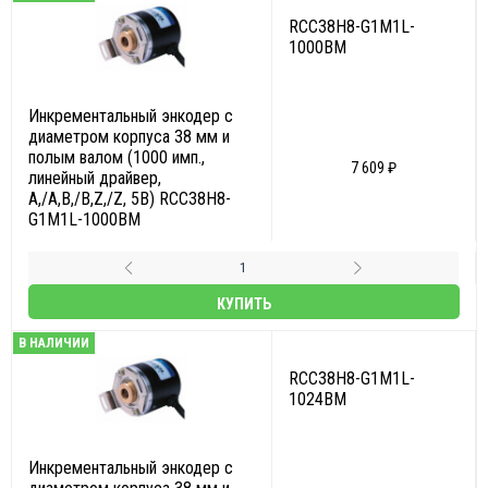
RCC38H8-G1M1L-
1000BM
Инкрементальный энкодер с
диаметром корпуса 38 мм и
полым валом (1000 имп.,
7 609 ₽
линейный драйвер,
A,/A,B,/B,Z,/Z, 5В) RCC38H8-
G1M1L-1000BM
КУПИТЬ
В НАЛИЧИИ
RCC38H8-G1M1L-
1024BM
Инкрементальный энкодер с
диаметром корпуса 38 мм и