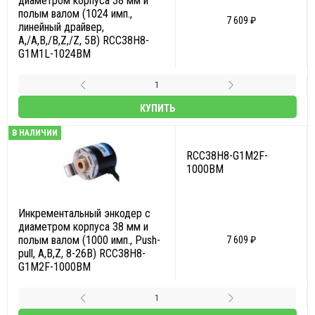
полым валом (1024 имп.,
7 609 ₽
линейный драйвер,
A,/A,B,/B,Z,/Z, 5В) RCC38H8-
G1M1L-1024BM
КУПИТЬ
В НАЛИЧИИ
RCC38H8-G1M2F-
1000BM
Инкрементальный энкодер с
диаметром корпуса 38 мм и
полым валом (1000 имп., Push-
7 609 ₽
pull, A,B,Z, 8-26В) RCC38H8-
G1M2F-1000BM