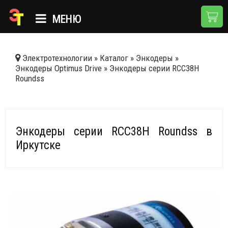
МЕНЮ
ГЛАВНАЯ
Электротехнологии
»
Каталог
»
Энкодеры
»
Энкодеры Optimus Drive
»
Энкодеры серии RCC38Н
КАТАЛОГ
Roundss
О КОМПАНИИ
ПРИМЕНЕНИЯ
Энкодеры серии RCC38Н Roundss в
НОВОСТИ
Иркутске
ДОСТАВКА И ОПЛАТА
КОНТАКТЫ