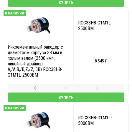
КУПИТЬ
В НАЛИЧИИ
RCC38H8-G1M1L-
2500BM
Инкрементальный энкодер с
диаметром корпуса 38 мм и
полым валом (2500 имп.,
8 545 ₽
линейный драйвер,
A,/A,B,/B,Z,/Z, 5В) RCC38H8-
G1M1L-2500BM
КУПИТЬ
В НАЛИЧИИ
RCC38H8-G1M1L-
5000BM