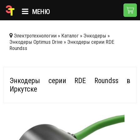
МЕНЮ
ГЛАВНАЯ
Электротехнологии
»
Каталог
»
Энкодеры
»
Энкодеры Optimus Drive
»
Энкодеры серии RDE
КАТАЛОГ
Roundss
О КОМПАНИИ
ПРИМЕНЕНИЯ
Энкодеры серии RDE Roundss в
НОВОСТИ
Иркутске
ДОСТАВКА И ОПЛАТА
КОНТАКТЫ