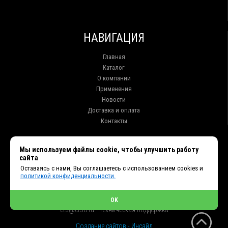
НАВИГАЦИЯ
Главная
Каталог
О компании
Применения
Новости
Доставка и оплата
Контакты
КОНТАКТЫ
Мы используем файлы cookie, чтобы улучшить работу
сайта
г. Иркутск ул. Клары Цеткин, 16, офис 15
Оставаясь с нами, Вы соглашаетесь с использованием cookies и
+7 (914) 010-76-83, 8 (3952) 93-27-93 - Отдел продаж
политикой конфиденциальности.
+7 (950) 075-85-99 - Техническая поддержка
info@et38.ru - Общая почта
et1@et38.ru - Отдел продаж
OK
et2@et38.ru - Отдел продаж
et3@et38.ru - Техническая поддержка
Создание сайтов - Инсайд