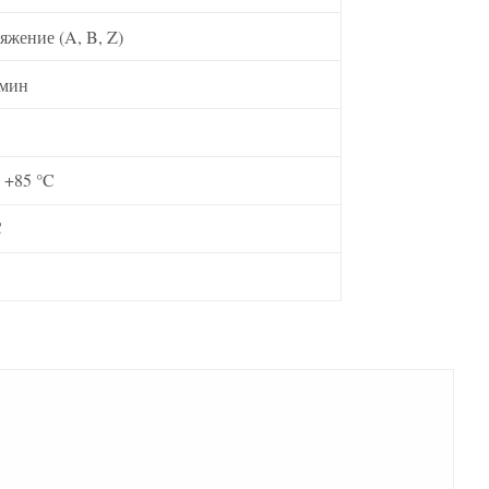
яжение (A, B, Z)
/мин
 +85 °C
C