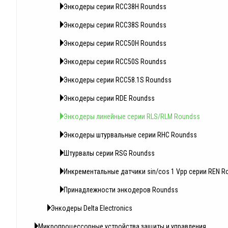
Энкодеры серии RCC38Н Roundss
Энкодеры серии RCC38S Roundss
Энкодеры серии RCC50Н Roundss
Энкодеры серии RCC50S Roundss
Энкодеры серии RCC58.1S Roundss
Энкодеры серии RDE Roundss
Энкодеры линейные серии RLS/RLM Roundss
Энкодеры штурвальные серии RHC Roundss
Штурвалы серии RSG Roundss
Инкрементальные датчики sin/cos 1 Vpp серии REN R
Принадлежности энкодеров Roundss
Энкодеры Delta Electronics
Микропроцессорные устройства защиты и управления