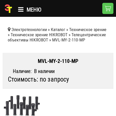
МЕНЮ
ГЛАВНАЯ
Электротехнологии
»
Каталог
»
Техническое зрение
»
Техническое зрение HIKROBOT
»
Телецентрические
КАТАЛОГ
объективы HIKROBOT
»
MVL-MY-2-110-MP
О КОМПАНИИ
ПРИМЕНЕНИЯ
MVL-MY-2-110-MP
НОВОСТИ
Наличие:
В наличии
Стоимость: по запросу
ДОСТАВКА И ОПЛАТА
КОНТАКТЫ