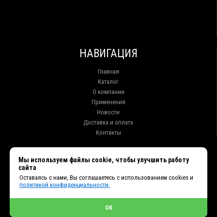
НАВИГАЦИЯ
Главная
Каталог
О компании
Применения
Новости
Доставка и оплата
Контакты
КОНТАКТЫ
Мы используем файлы cookie, чтобы улучшить работу
сайта
г. Иркутск ул. Клары Цеткин, 16, офис 15
Оставаясь с нами, Вы соглашаетесь с использованием cookies и
+7 (914) 010-76-83, 8 (3952) 93-27-93 - Отдел продаж
политикой конфиденциальности.
+7 (950) 075-85-99 - Техническая поддержка
info@et38.ru - Общая почта
et1@et38.ru - Отдел продаж
OK
et2@et38.ru - Отдел продаж
et3@et38.ru - Техническая поддержка