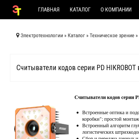
ГЛАВНАЯ
КАТАЛОГ
О КОМПАНИИ
Электротехнологии
»
Каталог
»
Техническое зрение
»
Считыватели кодов серии PD HIKROBOT 
Считыватели кодов серии 
Встроенные оптика и подс
коробки"; простой монтаж
Встроенный алгоритм глуб
логистических штрихкодо
Сбор и передача данных и