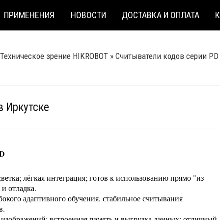
ПРИМЕНЕНИЯ
НОВОСТИ
ДОСТАВКА И ОПЛАТА
Техническое зрение HIKROBOT
»
Считыватели кодов серии PD
в Иркутске
PD
ветка; лёгкая интеграция; готов к использованию прямо "из
 и отладка.
окого адаптивного обучения, стабильное считывания
в.
 изображений; встроенная память и выгрузка данных; отличный