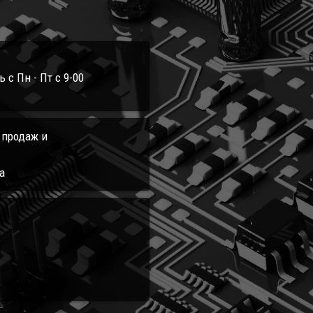
с Пн - Пт с 9-00
л продаж и
а