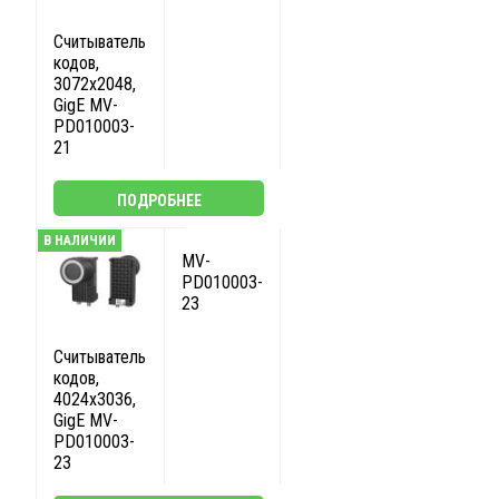
Считыватель
кодов,
3072x2048,
GigE MV-
PD010003-
21
ПОДРОБНЕЕ
В НАЛИЧИИ
MV-
PD010003-
23
Считыватель
кодов,
4024x3036,
GigE MV-
PD010003-
23