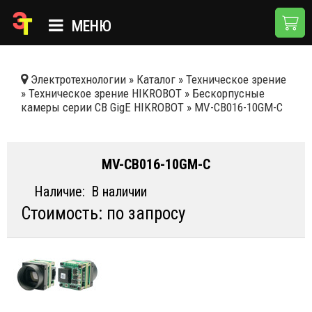
МЕНЮ
ГЛАВНАЯ
Электротехнологии
»
Каталог
»
Техническое зрение
»
Техническое зрение HIKROBOT
»
Бескорпусные
КАТАЛОГ
камеры серии CB GigE HIKROBOT
»
MV-CB016-10GM-C
О КОМПАНИИ
ПРИМЕНЕНИЯ
MV-CB016-10GM-C
НОВОСТИ
Наличие:
В наличии
Стоимость: по запросу
ДОСТАВКА И ОПЛАТА
КОНТАКТЫ