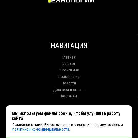
НАВИГАЦИЯ
Главная
Каталог
О компании
Применения
Новости
Доставка и оплата
Контакты
КОНТАКТЫ
Мы используем файлы cookie, чтобы улучшить работу
сайта
г. Иркутск ул. Клары Цеткин, 16, офис 15
Оставаясь с нами, Вы соглашаетесь с использованием cookies и
+7 (914) 010-76-83, 8 (3952) 93-27-93 - Отдел продаж
политикой конфиденциальности.
+7 (950) 075-85-99 - Техническая поддержка
info@et38.ru - Общая почта