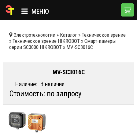
МЕНЮ
ГЛАВНАЯ
Электротехнологии
»
Каталог
»
Техническое зрение
»
Техническое зрение HIKROBOT
»
Смарт-камеры
КАТАЛОГ
серии SC3000 HIKROBOT
»
MV-SC3016C
О КОМПАНИИ
ПРИМЕНЕНИЯ
MV-SC3016C
НОВОСТИ
Наличие:
В наличии
Стоимость: по запросу
ДОСТАВКА И ОПЛАТА
КОНТАКТЫ