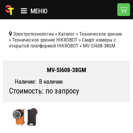
МЕНЮ
ГЛАВНАЯ
Электротехнологии
»
Каталог
»
Техническое зрение
»
Техническое зрение HIKROBOT
»
Смарт-камеры с
КАТАЛОГ
открытой платформой HIKROBOT
»
MV-SI608-38GM
О КОМПАНИИ
ПРИМЕНЕНИЯ
MV-SI608-38GM
НОВОСТИ
Наличие:
В наличии
Стоимость: по запросу
ДОСТАВКА И ОПЛАТА
КОНТАКТЫ