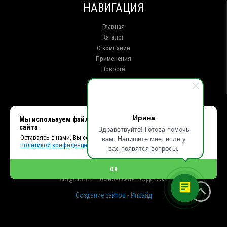
НАВИГАЦИЯ
Главная
Каталог
О компании
Применения
Новости
Доставка и оплата
Контакты
КОНТАКТЫ
Ирина
Мы используем файлы cookie, чтобы улучшить работу
сайта
Здравствуйте! Готова помочь
г. Иркутск ул. Клары Цеткин, 16, офис 15
Оставаясь с нами, Вы соглашаетесь с использованием cookies и
вам. Напишите мне, если у
+7 (914) 010-76-83, 8 (3952) 93-27-93 - Отдел продаж
политикой конфиденциальности.
+7 (950) 075-85-99 - Техническая поддержка
вас появятся вопросы.
info@et38.ru - Общая почта
et1@et38.ru - Отдел продаж
OK
et2@et38.ru - Отдел продаж
et3@et38.ru - Техническая поддержка
Создание сайтов - Инсайд