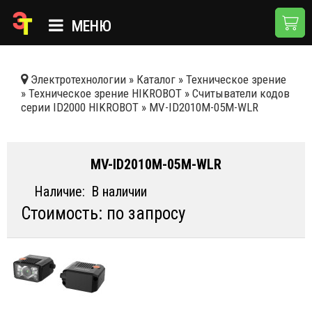
МЕНЮ
ГЛАВНАЯ
Электротехнологии
»
Каталог
»
Техническое зрение
»
Техническое зрение HIKROBOT
»
Считыватели кодов
КАТАЛОГ
серии ID2000 HIKROBOT
»
MV-ID2010M-05M-WLR
О КОМПАНИИ
ПРИМЕНЕНИЯ
MV-ID2010M-05M-WLR
НОВОСТИ
Наличие:
В наличии
Стоимость: по запросу
ДОСТАВКА И ОПЛАТА
КОНТАКТЫ