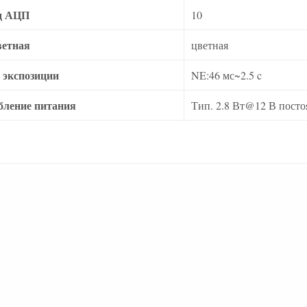
д АЦП
10
ветная
цветная
 экспозиции
NE:46 мс~2.5 c
бление питания
Тип. 2.8 Вт@12 В посто