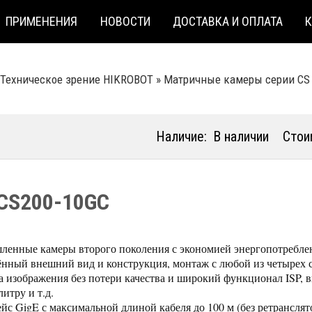
ПРИМЕНЕНИЯ
НОВОСТИ
ДОСТАВКА И ОПЛАТА
Техническое зрение HIKROBOT
»
Матричные камеры серии CS
Наличие:
В наличии
Стои
CS200-10GC
енные камеры второго поколения с экономией энергопотребле
нный внешний вид и конструкция, монтаж с любой из четырех 
а изображения без потери качества и широкий функционал ISP,
итру и т.д.
йс GigE с максимальной длиной кабеля до 100 м (без ретранслят