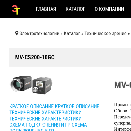
ГЛАВНАЯ
КАТАЛОГ
О КОМПАНИИ
Электротехнологии
»
Каталог
»
Техническое зрение
»
MV-CS200-10GC
MV-
Промышл
КРАТКОЕ ОПИСАНИЕ
КРАТКОЕ ОПИСАНИЕ
Обновлё
ТЕХНИЧЕСКИЕ ХАРАКТЕРИСТИКИ
Передач
ТЕХНИЧЕСКИЕ ХАРАКТЕРИСТИКИ
суперпал
СХЕМА ПОДКЛЮЧЕНИЯ И ГР
СХЕМА
Интерфе
ПОДКЛЮЧЕНИЯ И ГР