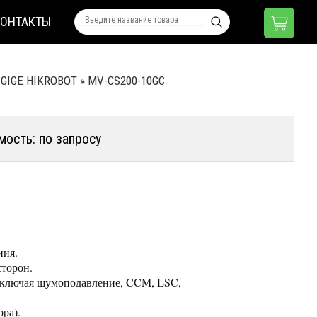
КОНТАКТЫ
 GIGE HIKROBOT
»
MV-CS200-10GC
мость: по запросу
ния.
сторон.
 включая шумоподавление, CCM, LSC,
ора).