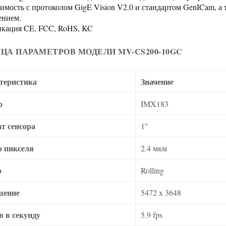
имость с протоколом GigE Vision V2.0 и стандартом GenICam, 
ением.
кация CE, FCC, RoHS, KC
ЦА ПАРАМЕТРОВ МОДЕЛИ MV-CS200-10GC
теристика
Значение
р
IMX183
т сенсора
1"
р пикселя
2.4 мкм
р
Rolling
шение
5472 x 3648
в в секунду
5.9 fps