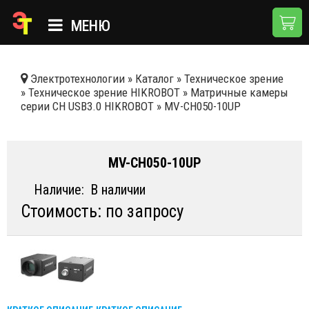
МЕНЮ
ГЛАВНАЯ
Электротехнологии
»
Каталог
»
Техническое зрение
»
Техническое зрение HIKROBOT
»
Матричные камеры
КАТАЛОГ
серии CH USB3.0 HIKROBOT
»
MV-CH050-10UP
О КОМПАНИИ
ПРИМЕНЕНИЯ
MV-CH050-10UP
НОВОСТИ
Наличие:
В наличии
Стоимость: по запросу
ДОСТАВКА И ОПЛАТА
КОНТАКТЫ