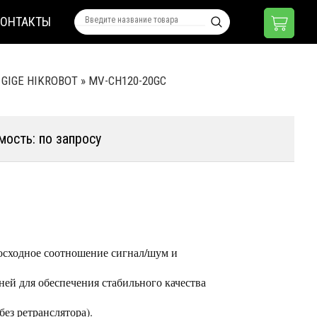
КОНТАКТЫ
 GIGE HIKROBOT
»
MV-CH120-20GC
мость: по запросу
осходное соотношение сигнал/шум и
ней для обеспечения стабильного качества
ез ретранслятора).