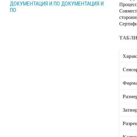
ДОКУМЕНТАЦИЯ И ПО
ДОКУМЕНТАЦИЯ И
Процесс
ПО
Совмест
сторонн
Сертифи
ТАБЛИ
Харак
Сенсо
Форма
Разме
Затво
Разре
Кадро