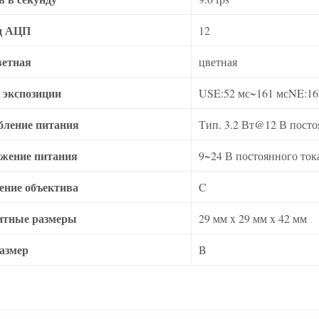
д АЦП
12
ветная
цветная
 экспозиции
USE:52 мс~161 мсNE:16
бление питания
Тип. 3.2 Вт@12 В посто
жение питания
9~24 В постоянного ток
ение объектива
C
итные размеры
29 мм x 29 мм x 42 мм
азмер
B