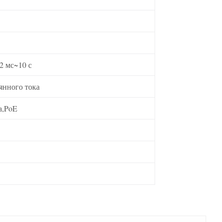
2 мс~10 с
янного тока
а,PoE