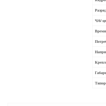
Разря
Ч/б/ ц
Время
Потре
Напря
Крепл
Габар
Типор