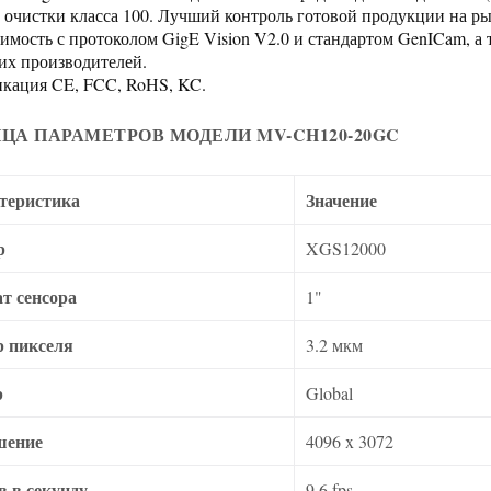
 очистки класса 100. Лучший контроль готовой продукции на ры
имость с протоколом GigE Vision V2.0 и стандартом GenICam, а
их производителей.
кация CE, FCC, RoHS, KC.
ЦА ПАРАМЕТРОВ МОДЕЛИ MV-CH120-20GC
теристика
Значение
р
XGS12000
т сенсора
1"
р пикселя
3.2 мкм
р
Global
шение
4096 x 3072
в в секунду
9.6 fps