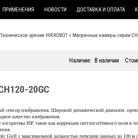
ПРИМЕНЕНИЯ
НОВОСТИ
ДОСТАВКА И ОПЛАТА
Техническое зрение HIKROBOT
»
Матричные камеры серии CH
Наличие:
В наличии
Стои
CH120-20GC
й сенсор изображения. Широкий динамический диапазон, прев
одное качество изображения.
алгоритмы ISP, такие как коррекция светлого/тёмного поля и те
ения.
йс GigE с максимальной дальностью передачи данных до 100 м (б