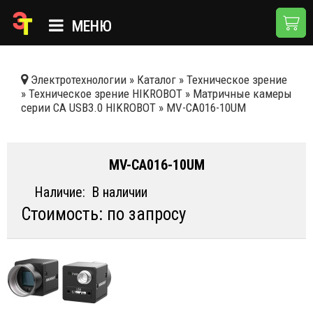
МЕНЮ
ГЛАВНАЯ
Электротехнологии
»
Каталог
»
Техническое зрение
»
Техническое зрение HIKROBOT
»
Матричные камеры
КАТАЛОГ
серии CA USB3.0 HIKROBOT
»
MV-CA016-10UM
О КОМПАНИИ
ПРИМЕНЕНИЯ
MV-CA016-10UM
НОВОСТИ
Наличие:
В наличии
Стоимость: по запросу
ДОСТАВКА И ОПЛАТА
КОНТАКТЫ