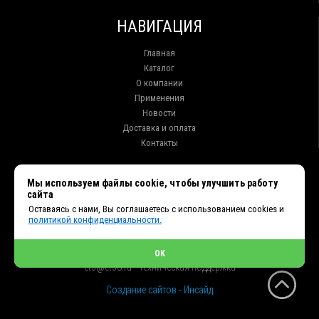
НАВИГАЦИЯ
Главная
Каталог
О компании
Применения
Новости
Доставка и оплата
Контакты
КОНТАКТЫ
Мы используем файлы cookie, чтобы улучшить работу
сайта
г. Иркутск ул. Клары Цеткин, 16, офис 15
Оставаясь с нами, Вы соглашаетесь с использованием cookies и
+7 (914) 010-76-83, 8 (3952) 93-27-93 - Отдел продаж
политикой конфиденциальности.
+7 (950) 075-85-99 - Техническая поддержка
info@et38.ru - Общая почта
et1@et38.ru - Отдел продаж
OK
et2@et38.ru - Отдел продаж
et3@et38.ru - Техническая поддержка
Создание сайтов - Инсайд