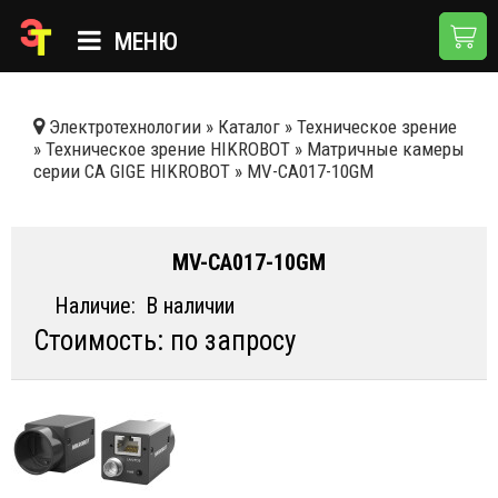
МЕНЮ
ГЛАВНАЯ
Электротехнологии
»
Каталог
»
Техническое зрение
»
Техническое зрение HIKROBOT
»
Матричные камеры
КАТАЛОГ
серии CA GIGE HIKROBOT
»
MV-CA017-10GM
О КОМПАНИИ
ПРИМЕНЕНИЯ
MV-CA017-10GM
НОВОСТИ
Наличие:
В наличии
Стоимость: по запросу
ДОСТАВКА И ОПЛАТА
КОНТАКТЫ