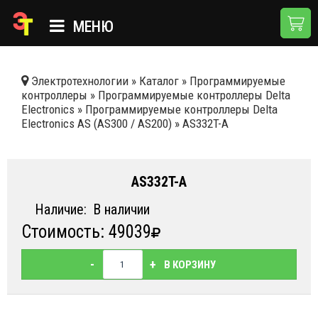
МЕНЮ
ГЛАВНАЯ
Электротехнологии
»
Каталог
»
Программируемые
контроллеры
»
Программируемые контроллеры Delta
КАТАЛОГ
Electronics
»
Программируемые контроллеры Delta
Electronics AS (AS300 / AS200)
»
AS332T-A
О КОМПАНИИ
ПРИМЕНЕНИЯ
AS332T-A
НОВОСТИ
Наличие:
В наличии
ДОСТАВКА И ОПЛАТА
Стоимость: 49039
КОНТАКТЫ
-
+
В КОРЗИНУ