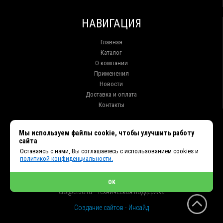
НАВИГАЦИЯ
Главная
Каталог
О компании
Применения
Новости
Доставка и оплата
Контакты
КОНТАКТЫ
Мы используем файлы cookie, чтобы улучшить работу
сайта
г. Иркутск ул. Клары Цеткин, 16, офис 15
Оставаясь с нами, Вы соглашаетесь с использованием cookies и
+7 (914) 010-76-83, 8 (3952) 93-27-93 - Отдел продаж
политикой конфиденциальности.
+7 (950) 075-85-99 - Техническая поддержка
info@et38.ru - Общая почта
et1@et38.ru - Отдел продаж
OK
et2@et38.ru - Отдел продаж
et3@et38.ru - Техническая поддержка
Создание сайтов - Инсайд