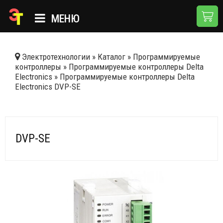
МЕНЮ
ГЛАВНАЯ
Электротехнологии
»
Каталог
»
Программируемые
контроллеры
»
Программируемые контроллеры Delta
КАТАЛОГ
Electronics
»
Программируемые контроллеры Delta
Electronics DVP-SE
О КОМПАНИИ
ПРИМЕНЕНИЯ
НОВОСТИ
DVP-SE
ДОСТАВКА И ОПЛАТА
КОНТАКТЫ