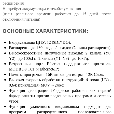
расширения
Не требует аккумулятора и техобслуживания
(часы реального времени работают до 15 дней после
отключения питания)
ОСНОВНЫЕ ХАРАКТЕРИСТИКИ:
Входы/выходы ЦПУ: 12 (8DI/4DO);
Расширение до 480 входов/выходов (2 шины расширения);
Высокоскоростные импульсные выходы: 2 канала (Y0,
Y2) - до 100кГц, 2 канала (Y1, Y3) - до 10кГц;
Встроенный порт Ethernet поддерживает протоколы
MODBUS TCP и Ethernet/IP;
Память: программа - 16К шагов, регистры - 12К Слов;
Высокая скорость обработки инструкций: базовая (LD) -
0,64; прикладная (MOV) - 2мкс;
Функция фильтрации IP-адресов работает как первый
барьер защиты против вредоносных программ и сетевых
угроз;
Функция удаленного ввода/вывода подходит для
программ распределенного последовательного