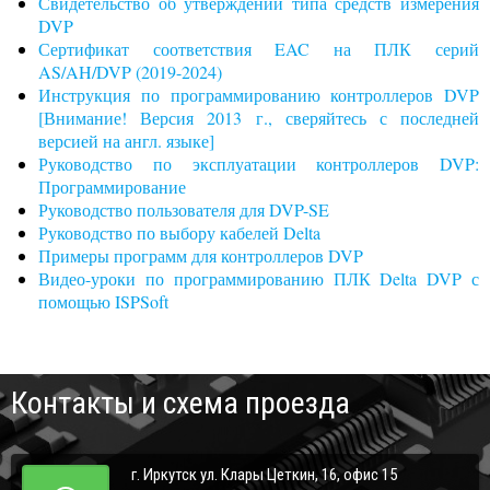
Свидетельство об утверждении типа средств измерения
DVP
Сертификат соответствия EAC на ПЛК серий
AS/AH/DVP (2019-2024)
Инструкция по программированию контроллеров DVP
[Внимание! Версия 2013 г., сверяйтесь с последней
версией на англ. языке]
Руководство по эксплуатации контроллеров DVP:
Программирование
Руководство пользователя для DVP-SE
Руководство по выбору кабелей Delta
Примеры программ для контроллеров DVP
Видео-уроки по программированию ПЛК Delta DVP с
помощью ISPSoft
Контакты и схема проезда
г. Иркутск ул. Клары Цеткин, 16, офис 15