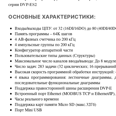
серии DVP-ES2
ОСНОВНЫЕ ХАРАКТЕРИСТИКИ:
Входы/выходы ЦПУ: от 32 (16DI/16DO) до 80 (40DI/40D
Память программы – 64K шагов
4 AB-фазных счетчика по 200 кГц
4 импульсные группы по 200 кГц
Конфигуратор аппаратной части
Пользовательские типы данных (Структуры)
Максимальное число каналов ввода/вывода: До 8 модуле
Число задач: 283 задачи (32 циклических; 16 прерывани
Высокая скорость программной обработки инструкций:
4 языка программирования: лестничные диаграммы, 
последовательные функциональные диаграммы
Поддержка правосторонней шины расширения DVP-E
Встроенный порт Ethernet (MODBUS TCP и Ethernet/IP), 
Часы реального времени
Поддержка карт памяти Micro SD (макс.32Гб)
Порт Mini USB