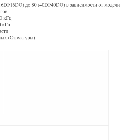
16DI/16DO) до 80 (40DI/40DO) в зависимости от модели
агов
0 кГц
0 кГц
асти
ных (Структуры)