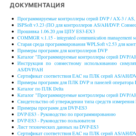
ДОКУМЕНТАЦИЯ
Программируемые контроллеры серий DVP / AX-3 / AS, 
ISPSoft v3.23 (ПО для контроллеров AS/AH/DVP. Совместим
Прошивка 1.06.20 для ЦПУ ES3-EX3
COMMGR v.1.15 - integrated communication management soft
Старая среда программирования WPLSoft v2.53 для конт
Примеры программ для контроллеров DVP
Каталог "Программируемые контроллеры серий DVP/AH
Инструкция по совместному использованию симулят
AS/DVP/AH
Сертификат соответствия EAC на ПЛК серий AS/AH/DV
Примеры программ для ПЛК DVP и панелей оператора
Каталог по ПЛК Delta
Каталог "Программируемые контроллеры серий DVP/AH
Свидетельство об утверждении типа средств измерения
Примеры программ для DVP-ES3
DVP-ES3 - Руководство по программированию
DVP-ES3 - Руководство пользователя
Лист технических данных на DVP-ES3
Сертификат соответствия EAC на ПЛК серий AS/AH/DV