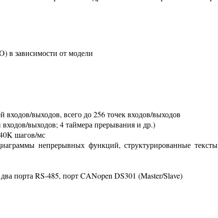
O) в зависимости от модели
й входов/выходов, всего до 256 точек входов/выходов
й входов/выходов; 4 таймера прерывания и др.)
 40K шагов/мс
диаграммы непрерывных функций, структурированные тексты
два порта RS-485, порт CANopen DS301 (Master/Slave)