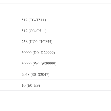
512 (T0–T511)
512 (C0–C511)
256 (HC0–HC255)
30000 (D0–D29999)
30000 (W0–W29999)
2048 (S0–S2047)
10 (E0–E9)