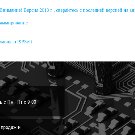
мание! Версия 2013 г., сверяйтесь с последней версией на ан
раммирование
омощью ISPSoft
с Пн - Пт с 9-00
л продаж и