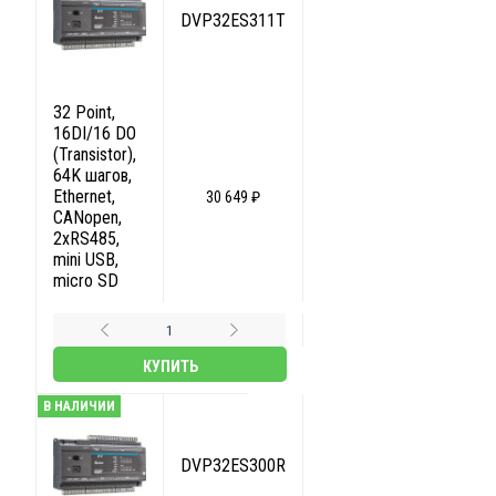
DVP32ES311T
32 Point,
16DI/16 DO
(Transistor),
64K шагов,
Ethernet,
30 649 ₽
CANopen,
2xRS485,
mini USB,
micro SD
КУПИТЬ
В НАЛИЧИИ
DVP32ES300R