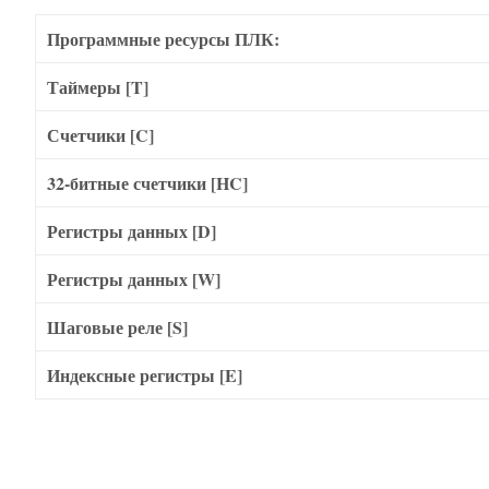
Программные ресурсы ПЛК:
Таймеры [T]
Счетчики [C]
32-битные счетчики [HC]
Регистры данных [D]
Регистры данных [W]
Шаговые реле [S]
Индексные регистры [E]