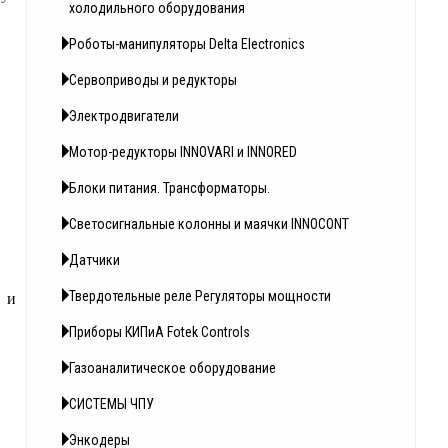
холодильного оборудования
Роботы-манипуляторы Delta Electronics
Сервоприводы и редукторы
Электродвигатели
Мотор-редукторы INNOVARI и INNORED
Блоки питания. Трансформаторы.
Светосигнальные колонны и маячки INNOCONT
Датчики
 и
Твердотельные реле Регуляторы мощности
Приборы КИПиА Fotek Controls
Газоаналитическое оборудование
СИСТЕМЫ ЧПУ
Энкодеры