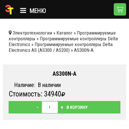
МЕНЮ
ГЛАВНАЯ
Электротехнологии
»
Каталог
»
Программируемые
контроллеры
»
Программируемые контроллеры Delta
КАТАЛОГ
Electronics
»
Программируемые контроллеры Delta
Electronics AS (AS300 / AS200)
»
AS300N-A
О КОМПАНИИ
ПРИМЕНЕНИЯ
AS300N-A
НОВОСТИ
Наличие:
В наличии
ДОСТАВКА И ОПЛАТА
Стоимость: 34940
КОНТАКТЫ
-
+
В КОРЗИНУ