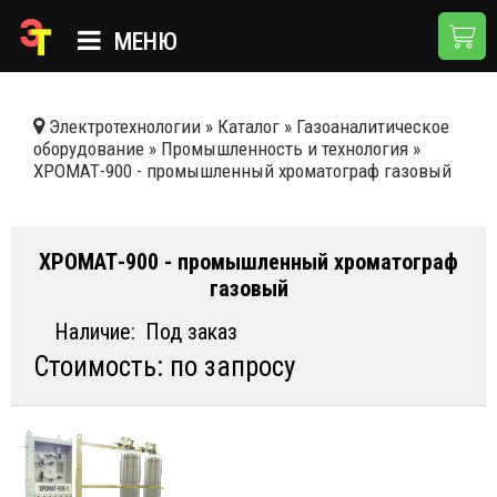
МЕНЮ
ГЛАВНАЯ
Электротехнологии
»
Каталог
»
Газоаналитическое
оборудование
»
Промышленность и технология
»
КАТАЛОГ
ХРОМАТ-900 - промышленный хроматограф газовый
О КОМПАНИИ
ПРИМЕНЕНИЯ
ХРОМАТ-900 - промышленный хроматограф
газовый
НОВОСТИ
Наличие:
Под заказ
ДОСТАВКА И ОПЛАТА
Стоимость: по запросу
КОНТАКТЫ