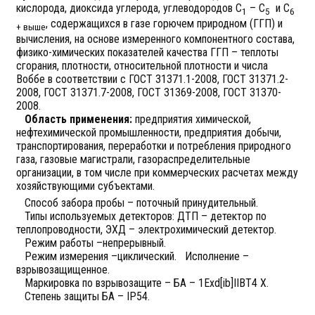
кислорода, диоксида углерода, углеводородов С
– С
и С
1
5
6
, содержащихся в газе горючем природном (ГГП) и
+ выше
вычисления, на основе измеренного компонентного состава,
физико-химических показателей качества ГГП – теплоты
сгорания, плотности, относительной плотности и числа
Воббе в соответствии с ГОСТ 31371.1-2008, ГОСТ 31371.2-
2008, ГОСТ 31371.7-2008, ГОСТ 31369-2008, ГОСТ 31370-
2008.
Область применения:
предприятия химической,
нефтехимической промышленности, предприятия добычи,
транспортирования, переработки и потребления природного
газа, газовые магистрали, газораспределительные
организации, в том числе при коммерческих расчетах между
хозяйствующими субъектами.
Способ забора пробы – поточный принудительный.
Типы используемых детекторов: ДТП – детектор по
теплопроводности, ЭХД – электрохимический детектор.
Режим работы –непрерывный.
Режим измерения –циклический. Исполнение –
взрывозащищенное.
Маркировка по взрывозащите – БА – 1Exd[ib]IIBT4 X.
Степень защиты БА – IP54.