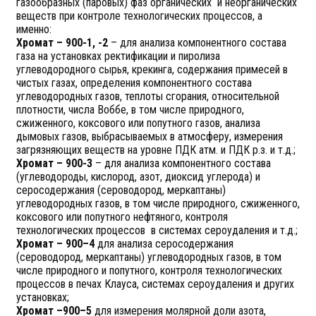
газообразных (паровых) фаз органических и неорганических
веществ при контроле технологических процессов, а
именно:
Хромат – 900-1, -2
– для анализа компонентного состава
газа на установках ректификации и пиролиза
углеводородного сырья, крекинга, содержания примесей в
чистых газах, определения компонентного состава
углеводородных газов, теплоты сгорания, относительной
плотности, числа Воббе, в том числе природного,
сжиженного, коксового или попутного газов, анализа
дымовых газов, выбрасываемых в атмосферу, измерения
загрязняющих веществ на уровне ПДК атм. и ПДК р.з. и т.д.;
Хромат – 900-3
– для анализа компонентного состава
(углеводороды, кислород, азот, диоксид углерода) и
серосодержания (сероводород, меркаптаны)
углеводородных газов, в том числе природного, сжиженного,
коксового или попутного нефтяного, контроля
технологических процессов в системах сероудаления и т.д.;
Хромат – 900–4
для анализа серосодержания
(сероводород, меркаптаны) углеводородных газов, в том
числе природного и попутного, контроля технологических
процессов в печах Клауса, системах сероудаления и других
установках;
Хромат –900–5
для измерения молярной доли азота,