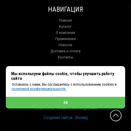
НАВИГАЦИЯ
Главная
Каталог
О компании
Применения
Новости
Доставка и оплата
Контакты
КОНТАКТЫ
Мы используем файлы cookie, чтобы улучшить работу
сайта
г. Иркутск ул. Клары Цеткин, 16, офис 15
Оставаясь с нами, Вы соглашаетесь с использованием cookies и
+7 (914) 010-76-83, 8 (3952) 93-27-93 - Отдел продаж
политикой конфиденциальности.
+7 (950) 075-85-99 - Техническая поддержка
info@et38.ru - Общая почта
et1@et38.ru - Отдел продаж
OK
et2@et38.ru - Отдел продаж
et3@et38.ru - Техническая поддержка
Создание сайтов - Инсайд