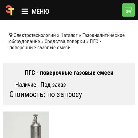
МЕНЮ
ГЛАВНАЯ
Электротехнологии
»
Каталог
»
Газоаналитическое
оборудование
»
Средства поверки
»
ПГС -
КАТАЛОГ
поверочные газовые смеси
О КОМПАНИИ
ПРИМЕНЕНИЯ
ПГС - поверочные газовые смеси
НОВОСТИ
Наличие:
Под заказ
Стоимость: по запросу
ДОСТАВКА И ОПЛАТА
КОНТАКТЫ