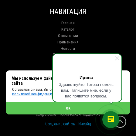
НАВИГАЦИЯ
Главная
Каталог
О компании
Применения
Новости
Доставка и оплата
Контакты
КОНТАКТЫ
Ирина
Мы используем файлы cookie, чтобы улучшить работу
сайта
Здравствуйте! Готова помочь
г. Иркутск ул. Клары Цеткин, 16, офис 15
Оставаясь с нами, Вы соглашаетесь с использованием cookies и
вам. Напишите мне, если у
+7 (914) 010-76-83, 8 (3952) 93-27-93 - Отдел продаж
политикой конфиденциальности.
+7 (950) 075-85-99 - Техническая поддержка
вас появятся вопросы.
info@et38.ru - Общая почта
et1@et38.ru - Отдел продаж
OK
et2@et38.ru - Отдел продаж
et3@et38.ru - Техническая поддержка
Создание сайтов - Инсайд