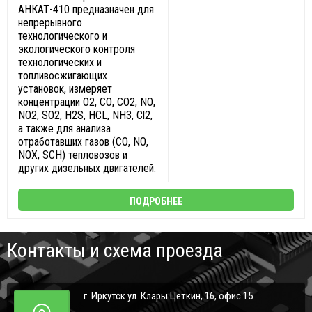
АНКАТ-410 предназначен для
непрерывного
технологического и
экологического контроля
технологических и
топливосжигающих
установок, измеряет
концентрации О2, СО, СО2, NО,
NО2, SО2, H2S, НCL, NН3, Cl2,
а также для анализа
отработавших газов (СО, NО,
NОХ, SСН) тепловозов и
других дизельных двигателей.
ПОДРОБНЕЕ
Контакты и схема проезда
г. Иркутск ул. Клары Цеткин, 16, офис 15