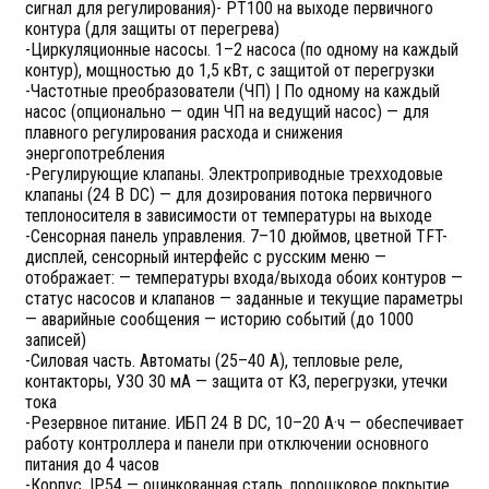
сигнал для регулирования)- PT100 на выходе первичного
контура (для защиты от перегрева)
-Циркуляционные насосы. 1–2 насоса (по одному на каждый
контур), мощностью до 1,5 кВт, с защитой от перегрузки
-Частотные преобразователи (ЧП) | По одному на каждый
насос (опционально — один ЧП на ведущий насос) — для
плавного регулирования расхода и снижения
энергопотребления
-Регулирующие клапаны. Электроприводные трехходовые
клапаны (24 В DC) — для дозирования потока первичного
теплоносителя в зависимости от температуры на выходе
-Сенсорная панель управления. 7–10 дюймов, цветной TFT-
дисплей, сенсорный интерфейс с русским меню —
отображает: — температуры входа/выхода обоих контуров —
статус насосов и клапанов — заданные и текущие параметры
— аварийные сообщения — историю событий (до 1000
записей)
-Силовая часть. Автоматы (25–40 А), тепловые реле,
контакторы, УЗО 30 мА — защита от КЗ, перегрузки, утечки
тока
-Резервное питание. ИБП 24 В DC, 10–20 А·ч — обеспечивает
работу контроллера и панели при отключении основного
питания до 4 часов
-Корпус. IP54 — оцинкованная сталь, порошковое покрытие,