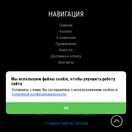
НАВИГАЦИЯ
Главная
Каталог
О компании
Применения
Новости
Доставка и оплата
Контакты
КОНТАКТЫ
Мы используем файлы cookie, чтобы улучшить работу
сайта
г. Иркутск ул. Клары Цеткин, 16, офис 15
Оставаясь с нами, Вы соглашаетесь с использованием cookies и
+7 (914) 010-76-83, 8 (3952) 93-27-93 - Отдел продаж
политикой конфиденциальности.
+7 (950) 075-85-99 - Техническая поддержка
info@et38.ru - Общая почта
et1@et38.ru - Отдел продаж
OK
et2@et38.ru - Отдел продаж
et3@et38.ru - Техническая поддержка
Создание сайтов - Инсайд