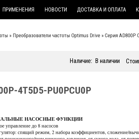
ПРИМЕНЕНИЯ
НОВОСТИ
ДОСТАВКА И ОПЛАТА
тоты
»
Преобразователи частоты Optimus Drive
»
Серия AD800P O
Наличие:
В наличии
Стои
00P-4T5D5-PU0PCU0P
ИАЛЬНЫЕ НАСОСНЫЕ ФУНКЦИИ
ое управление до 8 насосов
улятор: спящий режим, 2 набора коэффициентов, сложение/выч
от пониженного/повышенного давления, от сухого хода, от потер