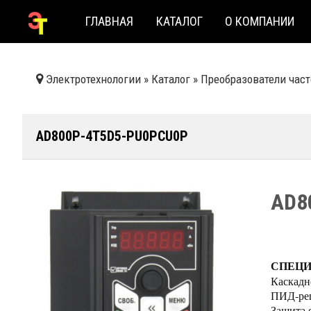
ГЛАВНАЯ
КАТАЛОГ
О КОМПАНИИ
Электротехнологии
»
Каталог
»
Преобразователи час
AD800P-4T5D5-PU0PCU0P
AD8
СПЕЦ
Каскадн
ПИД-рег
Защита 