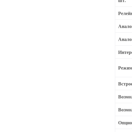
шт.
Релей
Анало
Анало
Интер
Режим
Встро
Возмо
Возмо
Опцио