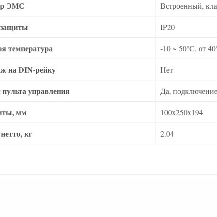
тр ЭМС
Встроенный, кла
 защиты
IP20
ая температура
-10 ~ 50°C, от 
ж на DIN-рейку
Нет
 пульта управления
Да, подключение 
иты, мм
100x250x194
нетто, кг
2.04