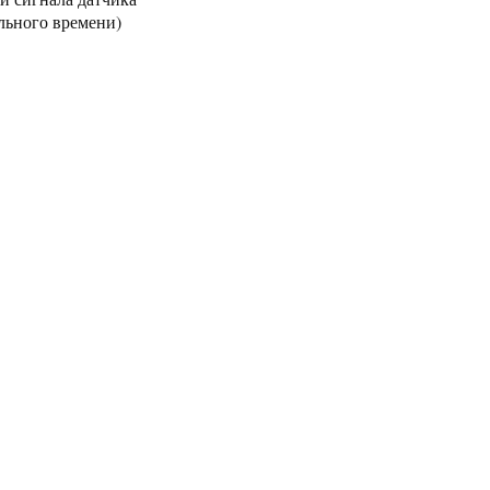
льного времени)
Декларация о
соответствии
EAC