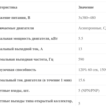
теристика
Значение
жение питания, В
3x380~480
ючаемые двигатели
Асинхронные, 
альная мощность двигателя, кВт
5.5
альный выходной ток, A
13
мальная выходная частота, Гц
590
рузочная способность
120% 60 сек, 150
мальный ток двигателя (в течение 1 мин)
15.6
етные входы, шт.
5 (NPN/PNP)
етные выходы типа открытый коллектор,
5