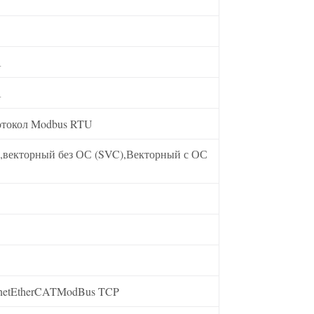
А
А
отокол Modbus RTU
),векторный без ОС (SVC),Векторный с ОС
inetEtherCATModBus TCP