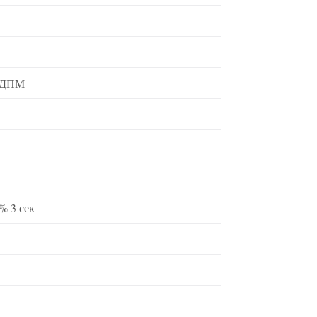
СДПМ
% 3 сек