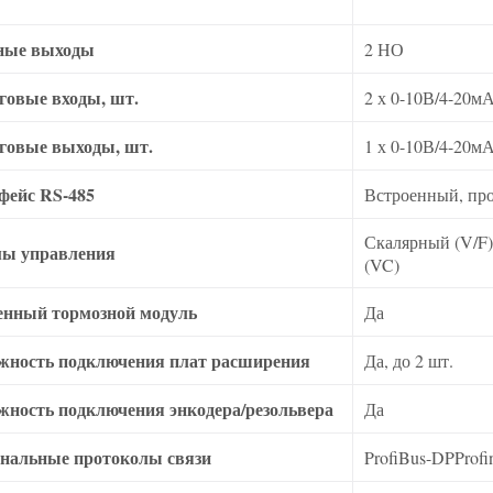
ные выходы
2 НО
говые входы, шт.
2 х 0-10В/4-20м
говые выходы, шт.
1 х 0-10В/4-20м
фейс RS-485
Встроенный, пр
Скалярный (V/F
ы управления
(VC)
енный тормозной модуль
Да
жность подключения плат расширения
Да, до 2 шт.
жность подключения энкодера/резольвера
Да
нальные протоколы связи
ProfiBus-DPProf