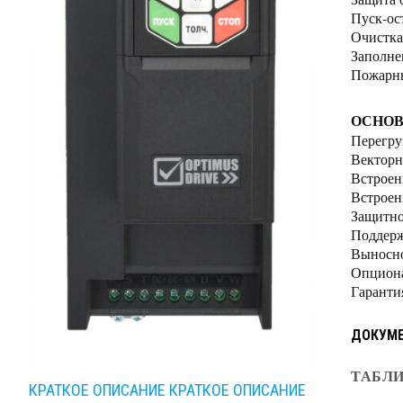
Пуск-ос
Очистка
Заполне
Пожарн
ОСНОВ
Перегру
Векторн
Встроен
Встроен
Защитно
Поддерж
Выносно
Опциона
Гаранти
ДОКУМ
ТАБЛИ
КРАТКОЕ ОПИСАНИЕ
КРАТКОЕ ОПИСАНИЕ