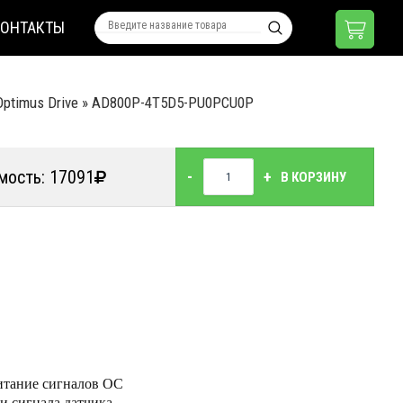
КОНТАКТЫ
ptimus Drive
»
AD800P-4T5D5-PU0PCU0P
мость: 17091
-
+
В КОРЗИНУ
Руководство
по
эксплуатации
итание сигналов ОС
и сигнала датчика
Каталог ПЧ