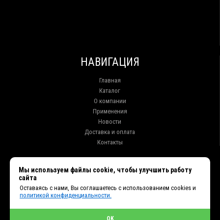
НАВИГАЦИЯ
Главная
Каталог
О компании
Применения
Новости
Доставка и оплата
Контакты
КОНТАКТЫ
Мы используем файлы cookie, чтобы улучшить работу
сайта
г. Иркутск ул. Клары Цеткин, 16, офис 15
Оставаясь с нами, Вы соглашаетесь с использованием cookies и
+7 (914) 010-76-83, 8 (3952) 93-27-93 - Отдел продаж
политикой конфиденциальности.
+7 (950) 075-85-99 - Техническая поддержка
info@et38.ru - Общая почта
et1@et38.ru - Отдел продаж
OK
et2@et38.ru - Отдел продаж