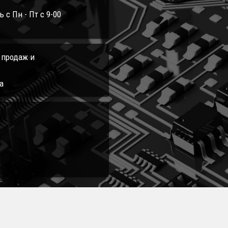
с Пн - Пт с 9-00
л продаж и
а