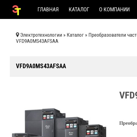
ГЛАВНАЯ
КАТАЛОГ
О КОМПАНИИ
Электротехнологии
»
Каталог
»
Преобразователи час
VFD9A0MS43AFSAA
VFD9A0MS43AFSAA
VFD
Преобра