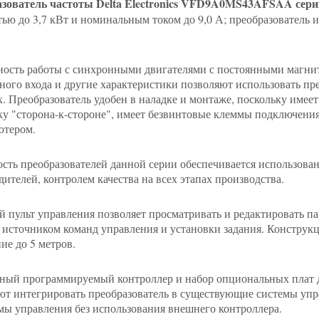
зователь частоты Delta Electronics VFD9A0MS43AFSAA сер
ью до 3,7 кВт и номинальным током до 9,0 А; преобразователь 
ость работы с синхронными двигателями с постоянными магнит
ного входа и другие характеристики позволяют использовать п
х. Преобразователь удобен в наладке и монтаже, поскольку име
ку "сторона-к-стороне", имеет безвинтовые клеммы подключени
ютером.
сть преобразователей данной серии обеспечивается использо
дителей, контролем качества на всех этапах производства.
 пульт управления позволяет просматривать и редактировать па
 источником команд управления и установки задания. Конструкц
ие до 5 метров.
ный программируемый контроллер и набор опциональных плат д
ют интегрировать преобразователь в существующие системы упр
мы управления без использования внешнего контроллера.