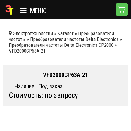
МЕНЮ
ГЛАВНАЯ
Электротехнологии
»
Каталог
»
Преобразователи
частоты
»
Преобразователи частоты Delta Electronics
»
КАТАЛОГ
Преобразователи частоты Delta Electronics CP2000
»
VFD2000CP63A-21
О КОМПАНИИ
ПРИМЕНЕНИЯ
VFD2000CP63A-21
НОВОСТИ
Наличие:
Под заказ
ДОСТАВКА И ОПЛАТА
Стоимость: по запросу
КОНТАКТЫ