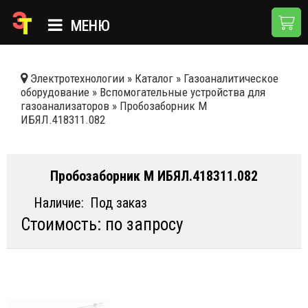
МЕНЮ
ГЛАВНАЯ
Электротехнологии
»
Каталог
»
Газоаналитическое
оборудование
»
Вспомогательные устройства для
КАТАЛОГ
газоанализаторов
»
Пробозаборник М
ИБЯЛ.418311.082
О КОМПАНИИ
ПРИМЕНЕНИЯ
Пробозаборник М ИБЯЛ.418311.082
НОВОСТИ
Наличие:
Под заказ
ДОСТАВКА И ОПЛАТА
Стоимость: по запросу
КОНТАКТЫ