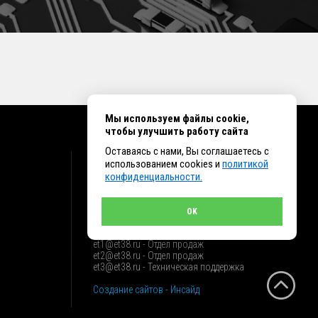
Мы используем файлы cookie,
чтобы улучшить работу сайта
Оставаясь с нами, Вы соглашаетесь с
КОНТАКТЫ
использованием cookies и
политикой
конфиденциальности.
г. Иркутск ул. Клары Цеткин, 16, офис 15
+7 (914) 010-76-83, 8 (3952) 93-27-93 - Отдел
продаж
OK
+7 (950) 075-85-99 - Техническая поддержка
info@et38.ru - Общая почта
et1@et38.ru - Отдел продаж
et2@et38.ru - Отдел продаж
et3@et38.ru - Техническая поддержка
Создание сайтов - Инсайд