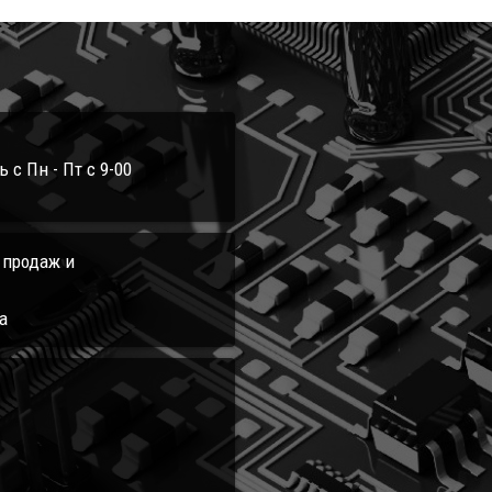
с Пн - Пт с 9-00
л продаж и
а