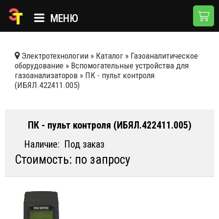
МЕНЮ
ГЛАВНАЯ
Электротехнологии
»
Каталог
»
Газоаналитическое
оборудование
»
Вспомогательные устройства для
КАТАЛОГ
газоанализаторов
»
ПК - пульт контроля
(ИБЯЛ.422411.005)
О КОМПАНИИ
ПРИМЕНЕНИЯ
ПК - пульт контроля (ИБЯЛ.422411.005)
НОВОСТИ
Наличие:
Под заказ
ДОСТАВКА И ОПЛАТА
Стоимость: по запросу
КОНТАКТЫ