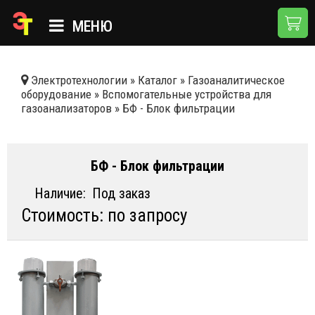
МЕНЮ
ГЛАВНАЯ
Электротехнологии
»
Каталог
»
Газоаналитическое
оборудование
»
Вспомогательные устройства для
КАТАЛОГ
газоанализаторов
»
БФ - Блок фильтрации
О КОМПАНИИ
ПРИМЕНЕНИЯ
БФ - Блок фильтрации
НОВОСТИ
Наличие:
Под заказ
Стоимость: по запросу
ДОСТАВКА И ОПЛАТА
КОНТАКТЫ