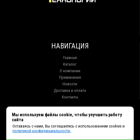
НАВИГАЦИЯ
Главная
Каталог
О компании
Применения
Новости
Доставка и оплата
Контакты
КОНТАКТЫ
Мы используем файлы cookie, чтобы улучшить работу
сайта
г. Иркутск ул. Клары Цеткин, 16, офис 15
Оставаясь с нами, Вы соглашаетесь с использованием cookies и
+7 (914) 010-76-83, 8 (3952) 93-27-93 - Отдел продаж
политикой конфиденциальности.
+7 (950) 075-85-99 - Техническая поддержка
info@et38.ru - Общая почта