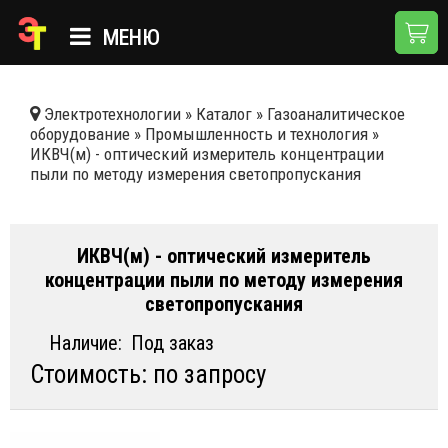
МЕНЮ
ГЛАВНАЯ
Электротехнологии
»
Каталог
»
Газоаналитическое
оборудование
»
Промышленность и технология
»
КАТАЛОГ
ИКВЧ(м) - оптический измеритель концентрации
пыли по методу измерения светопропускания
О КОМПАНИИ
ПРИМЕНЕНИЯ
ИКВЧ(м) - оптический измеритель
НОВОСТИ
концентрации пыли по методу измерения
светопропускания
ДОСТАВКА И ОПЛАТА
Наличие:
Под заказ
КОНТАКТЫ
Стоимость: по запросу