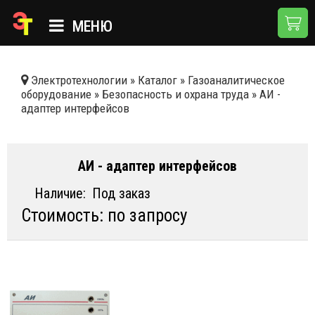
МЕНЮ
ГЛАВНАЯ
Электротехнологии
»
Каталог
»
Газоаналитическое
оборудование
»
Безопасность и охрана труда
»
АИ -
КАТАЛОГ
адаптер интерфейсов
О КОМПАНИИ
ПРИМЕНЕНИЯ
АИ - адаптер интерфейсов
НОВОСТИ
Наличие:
Под заказ
Стоимость: по запросу
ДОСТАВКА И ОПЛАТА
КОНТАКТЫ