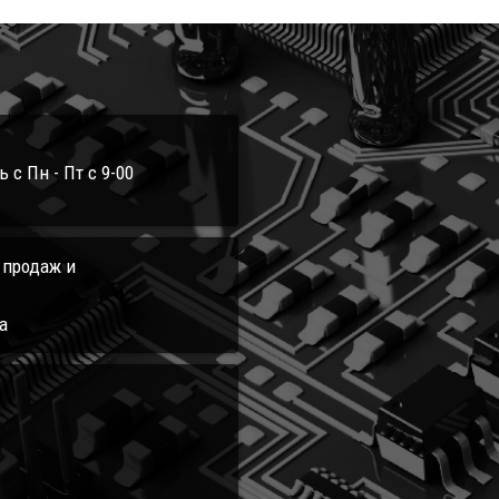
с Пн - Пт с 9-00
л продаж и
а