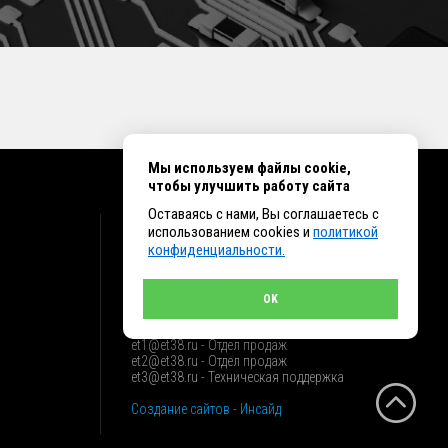
Мы используем файлы cookie,
чтобы улучшить работу сайта
Оставаясь с нами, Вы соглашаетесь с
КОНТАКТЫ
использованием cookies и
политикой
конфиденциальности.
г. Иркутск ул. Клары Цеткин, 16, офис 15
+7 (914) 010-76-83, 8 (3952) 93-27-93 - Отдел
продаж
OK
+7 (950) 075-85-99 - Техническая поддержка
info@et38.ru - Общая почта
et1@et38.ru - Отдел продаж
et2@et38.ru - Отдел продаж
et3@et38.ru - Техническая поддержка
Создание сайтов - Инсайд