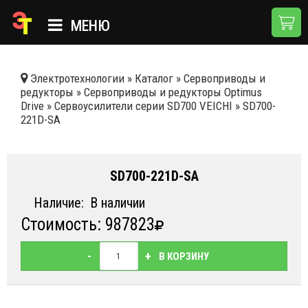
МЕНЮ
ГЛАВНАЯ
Электротехнологии
»
Каталог
»
Сервоприводы и
редукторы
»
Сервоприводы и редукторы Optimus
КАТАЛОГ
Drive
»
Сервоусилители серии SD700 VEICHI
»
SD700-
221D-SA
О КОМПАНИИ
ПРИМЕНЕНИЯ
SD700-221D-SA
НОВОСТИ
Наличие:
В наличии
ДОСТАВКА И ОПЛАТА
Стоимость: 987823
КОНТАКТЫ
-
+
В КОРЗИНУ