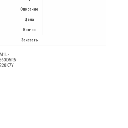
Описание
Цена
Кол-во
Заказать
M1L-
560D5R5-
228K7Y