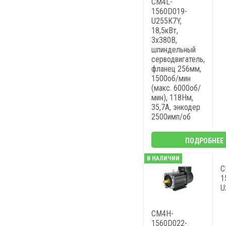
CM4L-
1560D019-
U255K7Y,
18,5кВт,
3х380В,
шпиндельный
серводвигатель,
фланец 256мм,
1500об/мин
(макс. 6000об/
мин), 118Нм,
35,7A, энкодер
2500имп/об
ПОДРОБНЕЕ
В НАЛИЧИИ
C
1
U
CM4H-
1560D022-