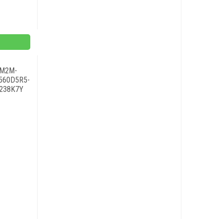
M2M-
560D5R5-
238K7Y