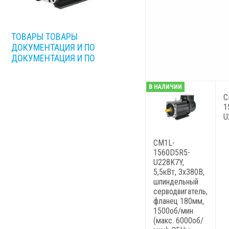
ТОВАРЫ
ТОВАРЫ
ДОКУМЕНТАЦИЯ И ПО
ДОКУМЕНТАЦИЯ И ПО
В НАЛИЧИИ
C
1
U
CM1L-
1560D5R5-
U228K7Y,
5,5кВт, 3х380В,
шпиндельный
серводвигатель,
фланец 180мм,
1500об/мин
(макс. 6000об/