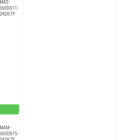
M4S-
560D011-
242K7Y
M4M-
560D015-
242K7Y