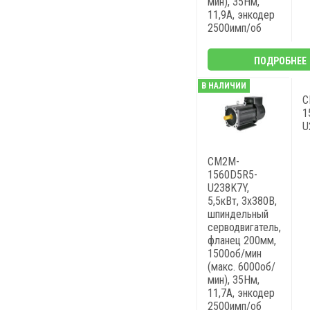
мин), 35Нм,
11,9A, энкодер
2500имп/об
ПОДРОБНЕЕ
В НАЛИЧИИ
C
1
U
CM2M-
1560D5R5-
U238K7Y,
5,5кВт, 3х380В,
шпиндельный
серводвигатель,
фланец 200мм,
1500об/мин
(макс. 6000об/
мин), 35Нм,
11,7A, энкодер
2500имп/об