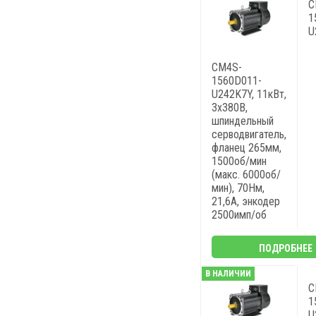
C
1
U
CM4S-
1560D011-
U242K7Y, 11кВт,
3х380В,
шпиндельный
серводвигатель,
фланец 265мм,
1500об/мин
(макс. 6000об/
мин), 70Нм,
21,6A, энкодер
2500имп/об
ПОДРОБНЕЕ
В НАЛИЧИИ
C
1
U