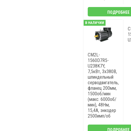
ПОДРОБНЕЕ
В НАЛИЧИИ
C
1
U
CM2L-
1560D7R5-
U238K7Y,
7,5кВт, 3х380В,
шпиндельный
серводвигатель,
фланец 200мм,
1500об/мин
(макс. 6000об/
мин), 48Нм,
15,4A, энкодер
2500имп/об
ПОДРОБНЕЕ