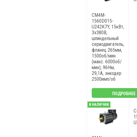
CM4M-
1560D015-
U242K7Y, 15кВт,
3х380В,
шпиндельный
серводвигатель,
фланец 265мм,
1500об/мин
(макс. 6000об/
мин), 96Нм,
29,1A, энкодер
2500имп/об
ПОДРОБНЕЕ
В НАЛИЧИИ
C
1
U