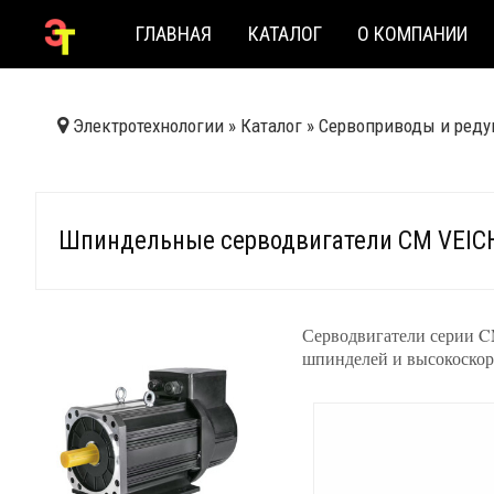
ГЛАВНАЯ
КАТАЛОГ
О КОМПАНИИ
Электротехнологии
»
Каталог
»
Сервоприводы и реду
Шпиндельные серводвигатели CM VEICH
Серводвигатели серии C
шпинделей и высокоскор