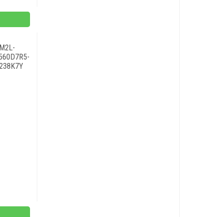
M2L-
560D7R5-
238K7Y