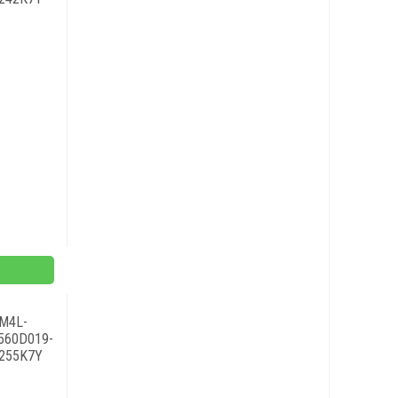
M4L-
560D019-
255K7Y