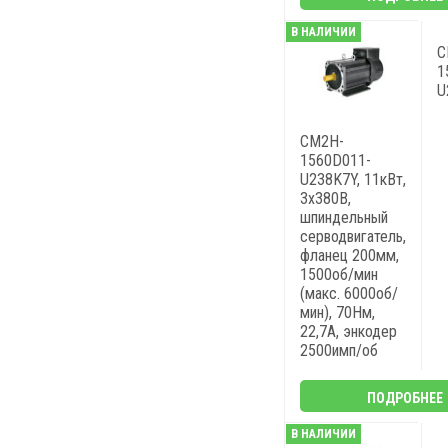
В НАЛИЧИИ
C
1
U
CM2H-
1560D011-
U238K7Y, 11кВт,
3х380В,
шпиндельный
серводвигатель,
фланец 200мм,
1500об/мин
(макс. 6000об/
мин), 70Нм,
22,7A, энкодер
2500имп/об
ПОДРОБНЕЕ
В НАЛИЧИИ