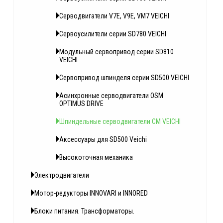
Серводвигатели V7E, V9E, VM7 VEICHI
Сервоусилители серии SD780 VEICHI
Модульный сервопривод серии SD810
VEICHI
Сервопривод шпинделя серии SD500 VEICHI
Асинхронные серводвигатели OSM
OPTIMUS DRIVE
Шпиндельные серводвигатели CM VEICHI
Аксессуары для SD500 Veichi
Высокоточная механика
Электродвигатели
Мотор-редукторы INNOVARI и INNORED
Блоки питания. Трансформаторы.