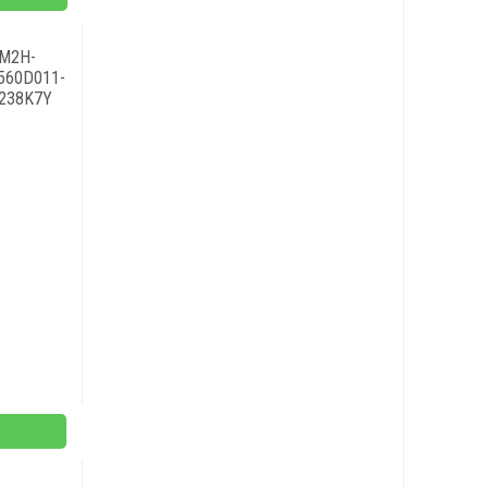
M2H-
560D011-
238K7Y