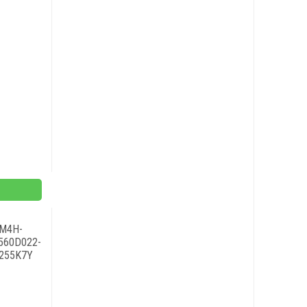
M4H-
560D022-
255K7Y