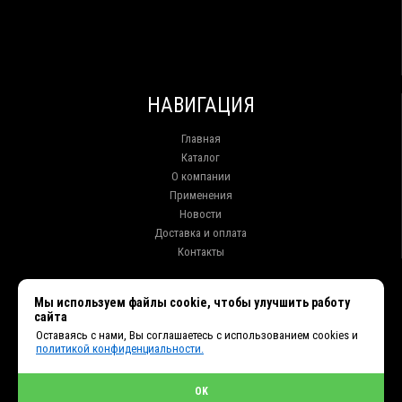
НАВИГАЦИЯ
Главная
Каталог
О компании
Применения
Новости
Доставка и оплата
Контакты
КОНТАКТЫ
Мы используем файлы cookie, чтобы улучшить работу
сайта
г. Иркутск ул. Клары Цеткин, 16, офис 15
Оставаясь с нами, Вы соглашаетесь с использованием cookies и
+7 (914) 010-76-83, 8 (3952) 93-27-93 - Отдел продаж
политикой конфиденциальности.
+7 (950) 075-85-99 - Техническая поддержка
info@et38.ru - Общая почта
et1@et38.ru - Отдел продаж
OK
et2@et38.ru - Отдел продаж