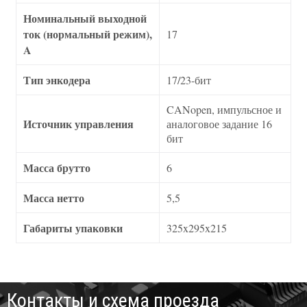
Номинальный выходной
ток (нормальный режим),
17
A
Тип энкодера
17/23-бит
CANopen, импульсное и
Источник управления
аналоговое задание 16
бит
Масса брутто
6
Масса нетто
5,5
Габариты упаковки
325x295x215
Контакты и схема проезда