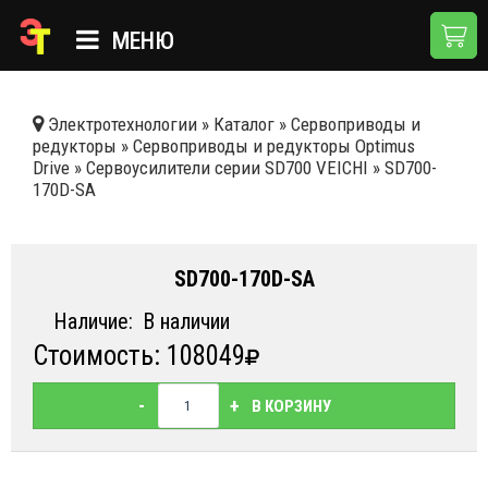
МЕНЮ
ГЛАВНАЯ
Электротехнологии
»
Каталог
»
Сервоприводы и
редукторы
»
Сервоприводы и редукторы Optimus
КАТАЛОГ
Drive
»
Сервоусилители серии SD700 VEICHI
»
SD700-
170D-SA
О КОМПАНИИ
ПРИМЕНЕНИЯ
SD700-170D-SA
НОВОСТИ
Наличие:
В наличии
ДОСТАВКА И ОПЛАТА
Стоимость: 108049
КОНТАКТЫ
-
+
В КОРЗИНУ