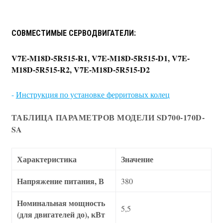
СОВМЕСТИМЫЕ СЕРВОДВИГАТЕЛИ:
V7E-M18D-5R515-R1, V7E-M18D-5R515-D1, V7E-
M18D-5R515-R2, V7E-M18D-5R515-D2
-
Инструкция по установке ферритовых колец
ТАБЛИЦА ПАРАМЕТРОВ МОДЕЛИ SD700-170D-
SA
Характеристика
Значение
Напряжение питания, В
380
Номинальная мощность
5,5
(для двигателей до), кВт