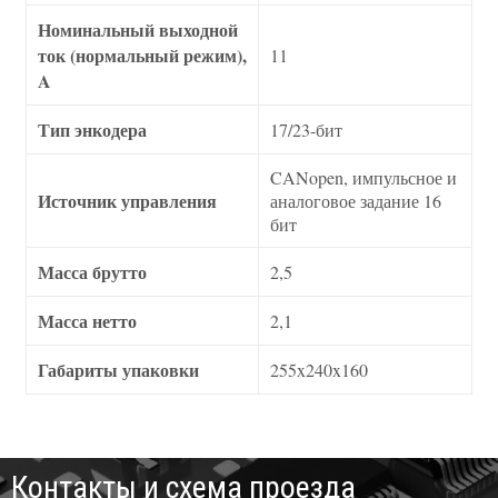
Номинальный выходной
ток (нормальный режим),
11
A
Тип энкодера
17/23-бит
CANopen, импульсное и
Источник управления
аналоговое задание 16
бит
Масса брутто
2,5
Масса нетто
2,1
Габариты упаковки
255x240x160
Контакты и схема проезда