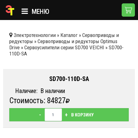
МЕНЮ
ГЛАВНАЯ
Электротехнологии
»
Каталог
»
Сервоприводы и
редукторы
»
Сервоприводы и редукторы Optimus
КАТАЛОГ
Drive
»
Сервоусилители серии SD700 VEICHI
»
SD700-
110D-SA
О КОМПАНИИ
ПРИМЕНЕНИЯ
SD700-110D-SA
НОВОСТИ
Наличие:
В наличии
ДОСТАВКА И ОПЛАТА
Стоимость: 84827
КОНТАКТЫ
-
+
В КОРЗИНУ