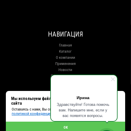
НАВИГАЦИЯ
Главная
Каталог
О компании
Применения
Новости
Доставка и оплата
Контакты
КОНТАКТЫ
Ирина
Мы используем файлы cookie, чтобы улучшить работу
сайта
Здравствуйте! Готова помочь
г. Иркутск ул. Клары Цеткин, 16, офис 15
Оставаясь с нами, Вы соглашаетесь с использованием cookies и
вам. Напишите мне, если у
+7 (914) 010-76-83, 8 (3952) 93-27-93 - Отдел продаж
политикой конфиденциальности.
+7 (950) 075-85-99 - Техническая поддержка
вас появятся вопросы.
info@et38.ru - Общая почта
et1@et38.ru - Отдел продаж
OK
et2@et38.ru - Отдел продаж