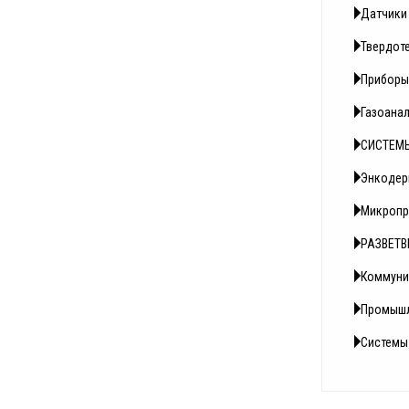
Датчики
Твердот
Приборы 
Газоана
СИСТЕМ
Энкоде
Микропр
РАЗВЕТВ
Коммуни
Промышл
Системы