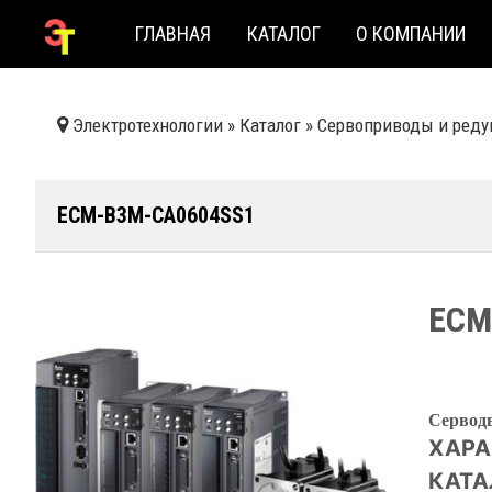
ГЛАВНАЯ
КАТАЛОГ
О КОМПАНИИ
Электротехнологии
»
Каталог
»
Сервоприводы и реду
ECM-B3М-CА0604SS1
ECM
Серводв
ХАРА
КАТА