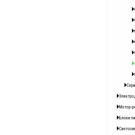
Серв
Электро
Мотор-р
Блоки п
Светоси