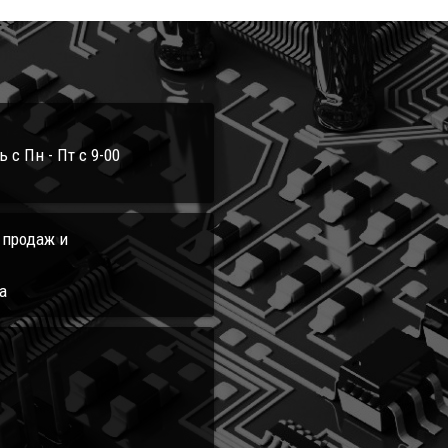
с Пн - Пт с 9-00
л продаж и
а