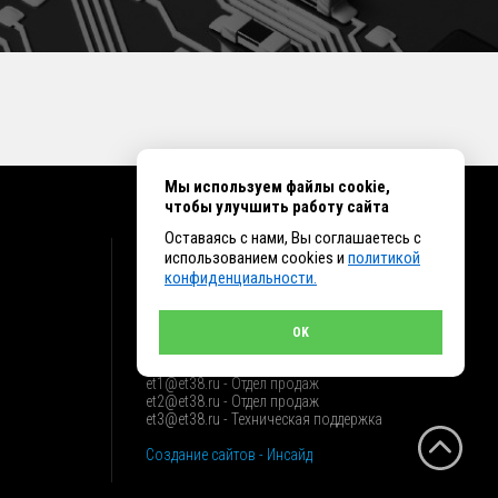
Мы используем файлы cookie,
чтобы улучшить работу сайта
Оставаясь с нами, Вы соглашаетесь с
КОНТАКТЫ
использованием cookies и
политикой
конфиденциальности.
г. Иркутск ул. Клары Цеткин, 16, офис 15
+7 (914) 010-76-83, 8 (3952) 93-27-93 - Отдел
продаж
OK
+7 (950) 075-85-99 - Техническая поддержка
info@et38.ru - Общая почта
et1@et38.ru - Отдел продаж
et2@et38.ru - Отдел продаж
et3@et38.ru - Техническая поддержка
Создание сайтов - Инсайд