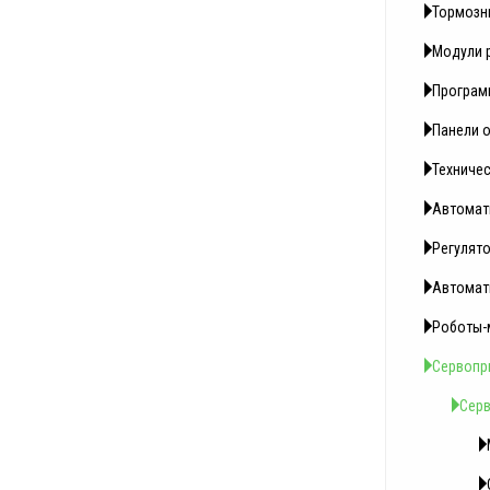
Тормозн
Модули 
Програм
Панели 
Техниче
Автомат
Регулято
Автомат
Роботы-м
Сервопр
Серв