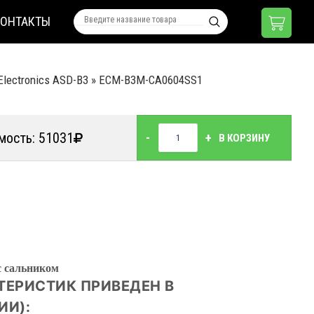
КОНТАКТЫ
lectronics ASD-B3
»
ECM-B3М-CА0604SS1
мость: 51031
-
+
В КОРЗИНУ
 с сальником
ТЕРИСТИК ПРИВЕДЕН В
ИИ):