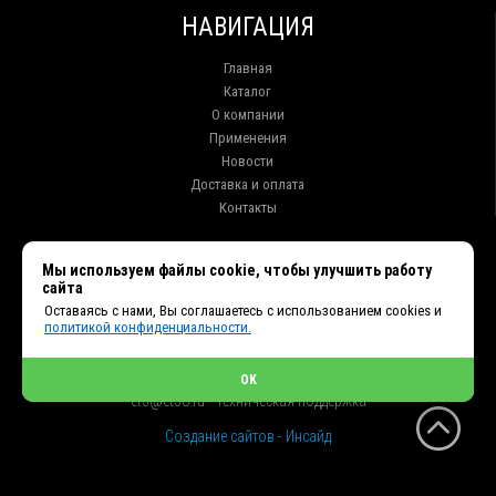
НАВИГАЦИЯ
Главная
Каталог
О компании
Применения
Новости
Доставка и оплата
Контакты
КОНТАКТЫ
Мы используем файлы cookie, чтобы улучшить работу
сайта
г. Иркутск ул. Клары Цеткин, 16, офис 15
Оставаясь с нами, Вы соглашаетесь с использованием cookies и
+7 (914) 010-76-83, 8 (3952) 93-27-93 - Отдел продаж
политикой конфиденциальности.
+7 (950) 075-85-99 - Техническая поддержка
info@et38.ru - Общая почта
et1@et38.ru - Отдел продаж
OK
et2@et38.ru - Отдел продаж
et3@et38.ru - Техническая поддержка
Создание сайтов - Инсайд