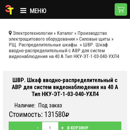
МЕНЮ
ГЛАВНАЯ
Электротехнологии
»
Каталог
»
Производство
электрощитового оборудования
»
Силовые щиты
»
КАТАЛОГ
РЩ. Распределительные шкафы.
»
ШВР. Шкаф
вводно-распределительный с АВР для систем
О КОМПАНИИ
видеонаблюдения на 40 А Тип НКУ-ЭТ-1-03-040-УХЛ4
ПРИМЕНЕНИЯ
НОВОСТИ
ШВР. Шкаф вводно-распределительный с
АВР для систем видеонаблюдения на 40 А
ДОСТАВКА И ОПЛАТА
Тип НКУ-ЭТ-1-03-040-УХЛ4
КОНТАКТЫ
Наличие:
Под заказ
Стоимость: 131580
-
+
В КОРЗИНУ