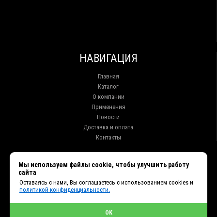
НАВИГАЦИЯ
Главная
Каталог
О компании
Применения
Новости
Доставка и оплата
Контакты
КОНТАКТЫ
Мы используем файлы cookie, чтобы улучшить работу
сайта
г. Иркутск ул. Клары Цеткин, 16, офис 15
Оставаясь с нами, Вы соглашаетесь с использованием cookies и
+7 (914) 010-76-83, 8 (3952) 93-27-93 - Отдел продаж
политикой конфиденциальности.
+7 (950) 075-85-99 - Техническая поддержка
info@et38.ru - Общая почта
et1@et38.ru - Отдел продаж
OK
et2@et38.ru - Отдел продаж