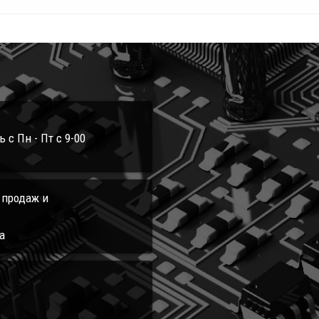
с Пн - Пт с 9-00
л продаж и
а