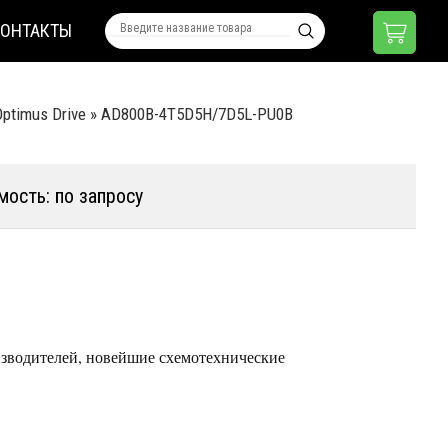
КОНТАКТЫ
ptimus Drive
»
AD800B-4T5D5H/7D5L-PU0B
мость: по запросу
зводителей, новейшие схемотехнические