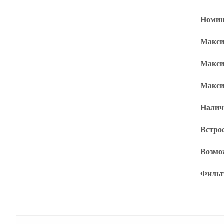
Номин
Макси
Макси
Макси
Налич
Встро
Возмо
Филь